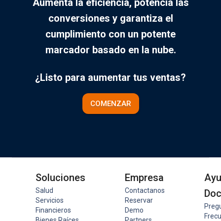
Aumenta la eficiencia, potencia las
conversiones y garantiza el
cumplimiento con un potente
marcador basado en la nube.
¿Listo para aumentar tus ventas?
COMENZAR
Soluciones
Empresa
Ayu
Salud
Contactanos
Do
Servicios
Reservar
Preg
Financieros
Demo
Frec
Bienes Raíces
Partners