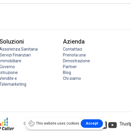
Soluzioni
Azienda
Assistenza Sanitaria
Contattaci
Servizi Finanziari
Prenota una
Immobiliare
Dimostrazione
Governo
Partner
Istruzione
Blog
Vendite e
Chi siamo
Telemarketing
Trust
© 2026 Easy Caller LLC Tutti i diritti riservati