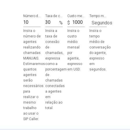
Número de agentes
*
Taxa de conexão de chamada
Custo mensal do agente
*
Tempo médio de conversação do agente
*
%
$
Segundos
Insira o
Insira a
Insira o
Insira o
número de
taxa de
custo
tempo
agentes
conexão
médio
médio de
realizando
de
mensal
conversação
chamadas
chamadas,
por
do agente,
MANUAIS.
expressa
agente,
expresso
Estimaremos
como a
expresso
em
quantos
porcentagem
em USD.
segundos.
agentes
de
serão
chamadas
necessários
conectadas
para
a agentes
realizar o
em
mesmo
relação ao
trabalho
total.
ao usar o
SIP Caller.