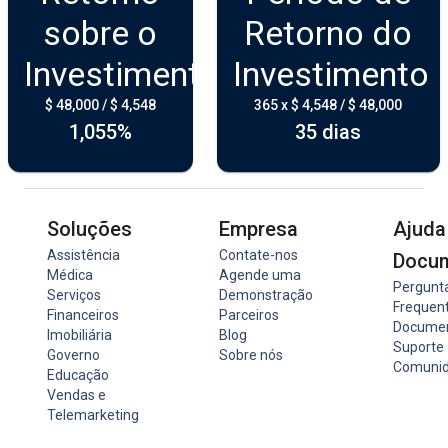
sobre o
Retorno do
Investimento
Investimento
$ 48,000 / $ 4,548
365 x $ 4,548 / $ 48,000
1,055%
35 dias
Soluções
Empresa
Ajuda
Assistência
Contate-nos
Docu
Médica
Agende uma
Pergunt
Serviços
Demonstração
Frequen
Financeiros
Parceiros
Docume
Imobiliária
Blog
Suporte
Governo
Sobre nós
Comuni
Educação
Vendas e
Telemarketing