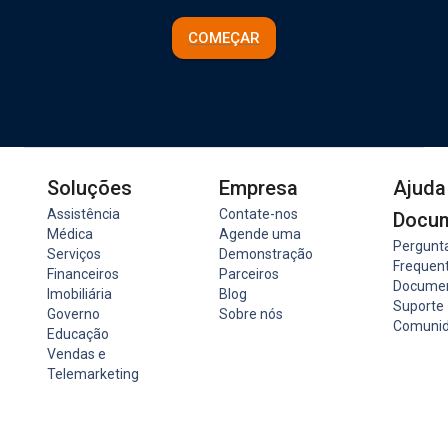
COMEÇAR
Soluções
Empresa
Ajuda
Assistência
Contate-nos
Docu
Médica
Agende uma
Pergunt
Serviços
Demonstração
Frequen
Financeiros
Parceiros
Docume
Imobiliária
Blog
Suporte
Governo
Sobre nós
Comuni
Educação
Vendas e
Telemarketing