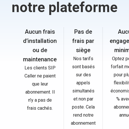
notre plateforme
Aucun frais
Pas de
Auc
d’installation
frais par
engag
ou de
siège
mini
maintenance
Nos tarifs
Optez p
sont basés
forfait 
Les clients SIP
sur des
pour pl
Caller ne paient
appels
flexibil
que leur
simultanés
économi
abonnement. Il
et non par
% ave
n’y a pas de
poste. Cela
abonne
frais cachés.
rend notre
annu
abonnement