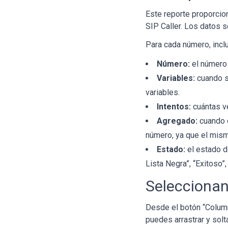
Este reporte proporcio
SIP Caller. Los datos se
Para cada número, inclu
Número:
el número 
Variables:
cuando se
variables.
Intentos:
cuántas v
Agregado:
cuando e
número, ya que el mism
Estado:
el estado de
Lista Negra”, “Exitoso”,
Selecciona
Desde el botón “Column
puedes arrastrar y solt